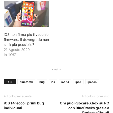
iOS non firma più il vecchio
firmware. Il downgrade non
sarà più possibile?
21 Agosto 2020
In "iOS"
- Ads -
TAGS
bluetooth
bug
ios
ios 14
ipad
ipados
Articolo precedente
Articolo successivo
iOS 14: ecco i primi bug
Ora puoi giocare Xbox su PC
individuati
con BlueStacks grazie a
Project xCloud!