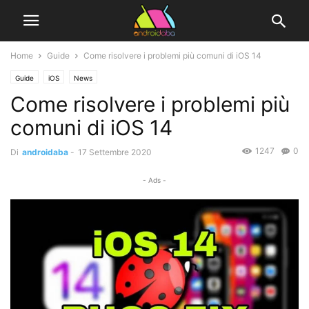
Home
Guide
Come risolvere i problemi più comuni di iOS 14
Guide
iOS
News
Come risolvere i problemi più
comuni di iOS 14
1247
0
Di
androidaba
-
17 Settembre 2020
- Ads -