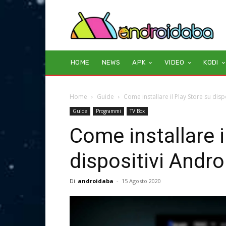
HOME
NEWS
APK
VIDEO
KODI
Home
Guide
Come installare il Play Store su disp
Guide
Programmi
TV Box
Come installare i
dispositivi Andro
Di
androidaba
-
15 Agosto 2020