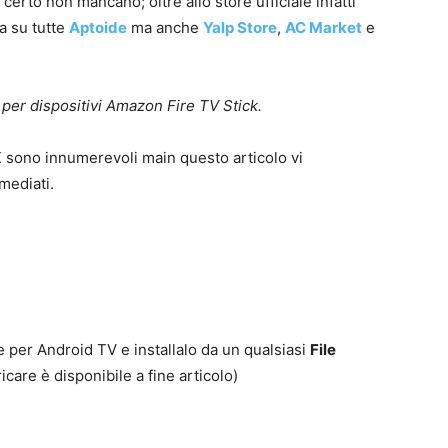
 certo non mancano; oltre allo store ufficiale infatti
ma su tutte
Aptoide
ma anche
Yalp Store
,
AC Market
e
 per dispositivi Amazon Fire TV Stick.
PK sono innumerevoli main questo articolo vi
mediati.
ore per Android TV e installalo da un qualsiasi
File
ricare è disponibile a fine articolo)