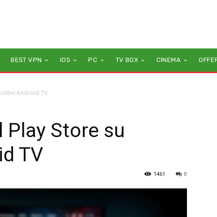
BEST VPN
IOS
PC
TV BOX
CINEMA
OFFE
ositivi Android TV
l Play Store su
id TV
1461
0