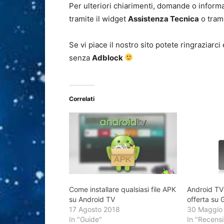
Per ulteriori chiarimenti, domande o informa
tramite il widget
Assistenza Tecnica
o trami
Se vi piace il nostro sito potete ringraziarci
senza
Adblock
Correlati
Come installare qualsiasi file APK
Android TV
su Android TV
offerta su
17 Agosto 2018
30 Maggio
In "Guide"
In "Recensi