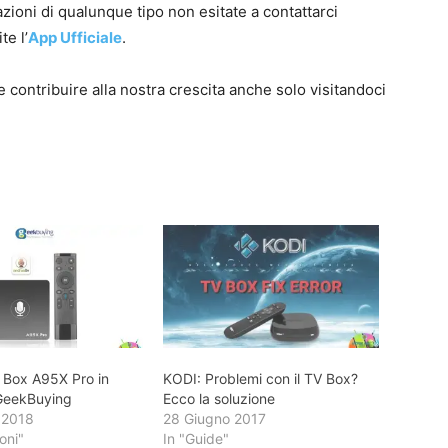
zioni di qualunque tipo non esitate a contattarci
te l’
App Ufficiale
.
 e contribuire alla nostra crescita anche solo visitandoci
 Box A95X Pro in
KODI: Problemi con il TV Box?
 GeekBuying
Ecco la soluzione
 2018
28 Giugno 2017
oni"
In "Guide"