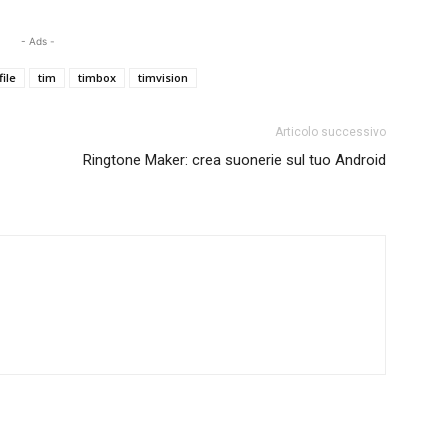
- Ads -
ile
tim
timbox
timvision
Articolo successivo
Ringtone Maker: crea suonerie sul tuo Android