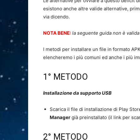
Le alternative per ovviare a questo deficit di
esistono anche altre valide alternative, pri
via dicendo.
NOTA BENE:
la seguente guida non è valida
I metodi per installare un file in formato A
elencheremo i più comuni ed anche i più im
1° METODO
Installazione da supporto USB
Scarica il file di installazione di Play St
Manager
già preinstallato (il link per sca
2° METODO