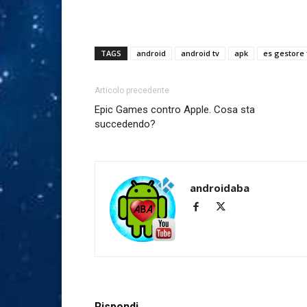
TAGS
android
android tv
apk
es gestore f
Articolo precedente
Epic Games contro Apple. Cosa sta
succedendo?
androidaba
Rispondi