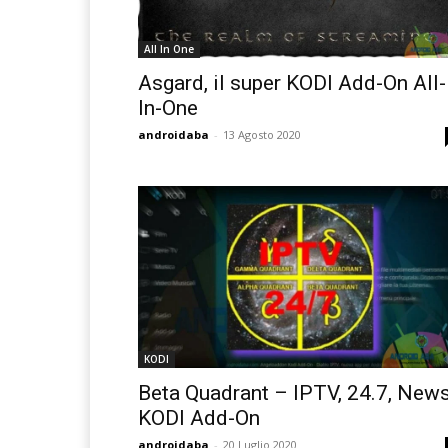
All In One
Asgard, il super KODI Add-On All-
In-One
androidaba
-
13 Agosto 2020
KODI
Beta Quadrant – IPTV, 24.7, New
KODI Add-On
androidaba
-
20 Luglio 2020