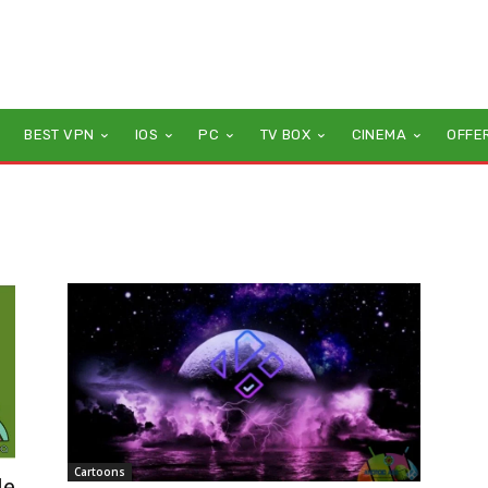
BEST VPN
IOS
PC
TV BOX
CINEMA
OFFE
Cartoons
le