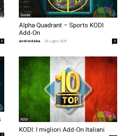
Guide
Alpha Quadrant – Sports KODI
Add-On
androidaba
-
20 Luglio 2020
0
0
s
KODI
KODI: I migliori Add-On Italiani
7