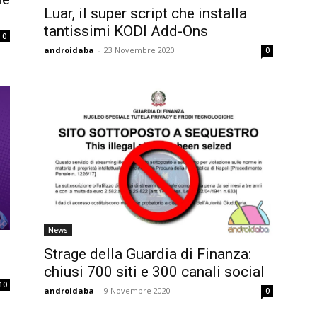
Luar, il super script che installa
tantissimi KODI Add-Ons
0
androidaba
-
23 Novembre 2020
0
News
Strage della Guardia di Finanza:
chiusi 700 siti e 300 canali social
10
androidaba
-
9 Novembre 2020
0