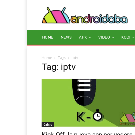
HOME
NEWS
APK
VIDEO
KODI
Home
Tags
Iptv
Tag: iptv
Calcio
Kick-Off, la nuova app per vedere 