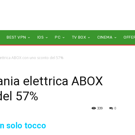
BEST VPN
IOS
PC
TV BOX
CINEMA
OFFE
elettrica ABOX con uno sconto del 57%
ania elettrica ABOX
del 57%
339
0
un solo tocco