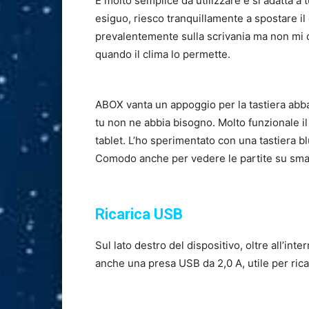
È molto semplice da utilizzare e si adatta a t
esiguo, riesco tranquillamente a spostare il d
prevalentemente sulla scrivania ma non mi di
quando il clima lo permette.
ABOX vanta un appoggio per la tastiera abb
tu non ne abbia bisogno. Molto funzionale il 
tablet. L’ho sperimentato con una tastiera bl
Comodo anche per vedere le partite su sm
Ricarica USB
Sul lato destro del dispositivo, oltre all’int
anche una presa USB da 2,0 A, utile per ric