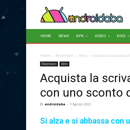
HOME
NEWS
APK
VIDEO
KODI
Home
Recensioni
Altro
Acquista la scrivania 
Recensioni
Altro
Acquista la scriv
con uno sconto 
Di
androidaba
-
3 Agosto 2022
Si alza e si abbassa con 