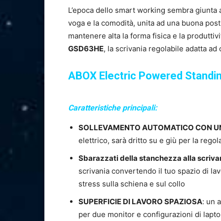
L’epoca dello smart working sembra giunta a
voga e la comodità, unita ad una buona pos
mantenere alta la forma fisica e la produttiv
GSD63HE
, la scrivania regolabile adatta ad 
ABOX Electric Powered Standi
Caratteristiche principali:
SOLLEVAMENTO AUTOMATICO CON U
elettrico, sarà dritto su e giù per la rego
Sbarazzati della stanchezza alla scriva
scrivania convertendo il tuo spazio di lav
stress sulla schiena e sul collo
SUPERFICIE DI LAVORO SPAZIOSA
: un 
per due monitor e configurazioni di laptop, 