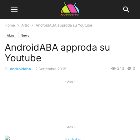
Home
Altro
AndroidABA approda su Youtube
Altro
News
AndroidABA approda su
Youtube
243
0
Di
androidaba
-
2 Settembre 2015
- Ads -
- Ads -