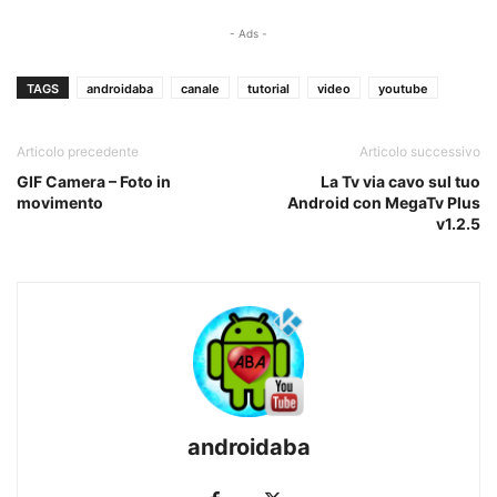
- Ads -
TAGS
androidaba
canale
tutorial
video
youtube
Articolo precedente
Articolo successivo
GIF Camera – Foto in
La Tv via cavo sul tuo
movimento
Android con MegaTv Plus
v1.2.5
androidaba