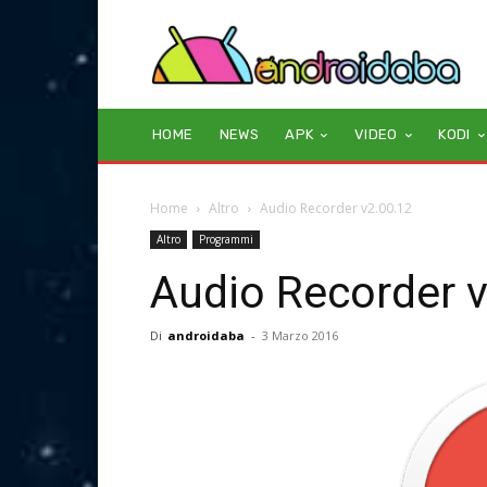
HOME
NEWS
APK
VIDEO
KODI
Home
Altro
Audio Recorder v2.00.12
Altro
Programmi
Audio Recorder 
Di
androidaba
-
3 Marzo 2016