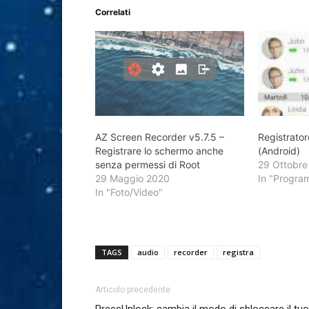
Correlati
AZ Screen Recorder v5.7.5 –
Registrator
Registrare lo schermo anche
(Android)
senza permessi di Root
29 Ottobre
29 Maggio 2020
In "Progra
In "Foto/Video"
TAGS
audio
recorder
registra
Articolo precedente