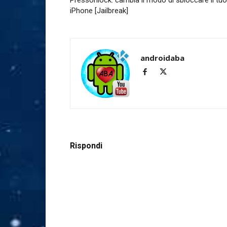
PressUnlock: cambia il modo di sbloccare il tuo
iPhone [Jailbreak]
androidaba
Rispondi