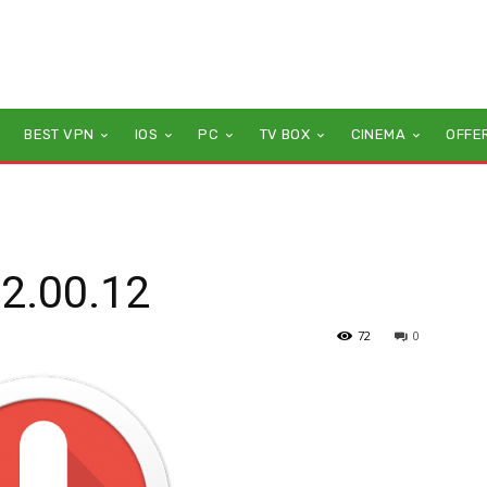
BEST VPN
IOS
PC
TV BOX
CINEMA
OFFE
v2.00.12
72
0