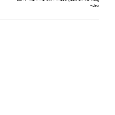
XMTV: come eliminare la linea gialla del buffering
video