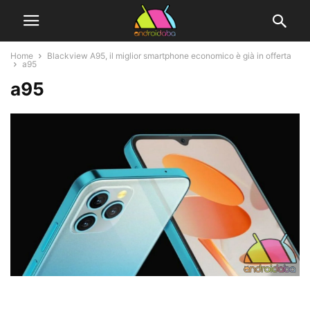
Home
Blackview A95, il miglior smartphone economico è già in offerta
a95
a95