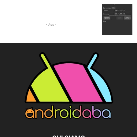
- Ads -