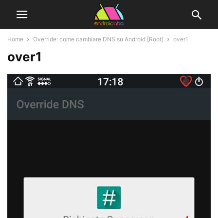
Home
Override: come cambiare DNS su Android [Root]
over1
over1