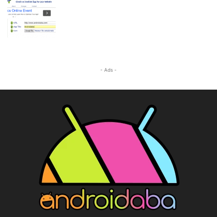
- Ads -