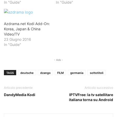
In "Guide"
In "Guide"
Azdrama.net Kodi Add-On:
Korea, Japan & China
Video/TV
23 Giugno 2016
In "Guide"
- Ads -
TAGS
deutsche
dzango
FILM
germania
sottotitoli
Articolo precedente
Articolo successivo
DandyMedia Kodi
IPTVFree: la tv satellitare
italiana torna su Android