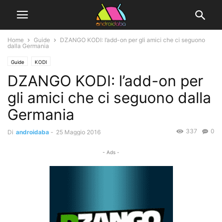
Home
Guide
DZANGO KODI: l’add-on per gli amici che ci seguono
dalla Germania
Guide
KODI
DZANGO KODI: l’add-on per
gli amici che ci seguono dalla
Germania
337
0
Di
androidaba
-
25 Maggio 2016
- Ads -