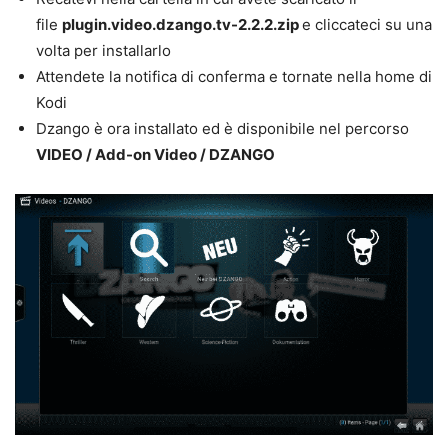
file
plugin.video.dzango.tv-2.2.2.zip
e cliccateci su una
volta per installarlo
Attendete la notifica di conferma e tornate nella home di
Kodi
Dzango è ora installato ed è disponibile nel percorso
VIDEO / Add-on Video / DZANGO