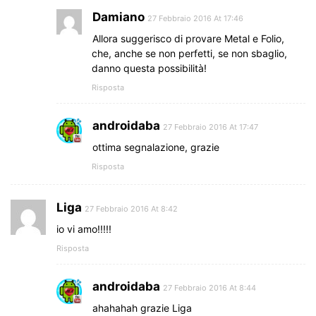
Damiano
27 Febbraio 2016 At 17:46
Allora suggerisco di provare Metal e Folio,
che, anche se non perfetti, se non sbaglio,
danno questa possibilità!
Risposta
androidaba
27 Febbraio 2016 At 17:47
ottima segnalazione, grazie
Risposta
Liga
27 Febbraio 2016 At 8:42
io vi amo!!!!!
Risposta
androidaba
27 Febbraio 2016 At 8:44
ahahahah grazie Liga