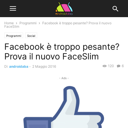
Home
Programmi
Facebook è troppo pesante? Prova il nuovo
FaceSlim
Programmi
Social
Facebook è troppo pesante?
Prova il nuovo FaceSlim
120
6
Di
androidaba
-
2 Maggio 2016
- Ads -