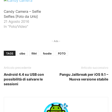
Candy Camera – Selfie
Selfies [Foto da Urlo]
21 Agosto 2016
In "Foto/Video"
- Ads -
TAGS
cibo
filtri
foodie
FOTO
Articolo precedente
Articolo successivo
Android 4.4 su USB con
Pangu Jailbreak per iOS 9.1 –
possibilità di salvare le
Nuova versione stabile
sessioni