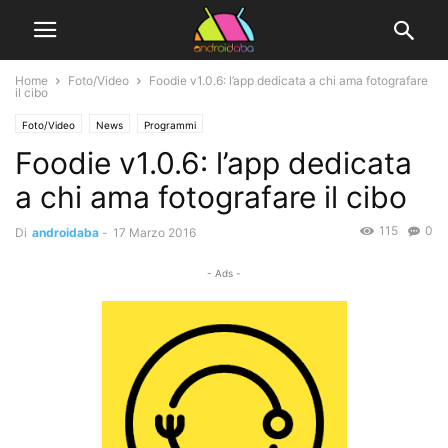
Home
Foto/Video
Foodie v1.0.6: l’app dedicata a chi ama fotografare
il cibo
Foto/Video
News
Programmi
Foodie v1.0.6: l’app dedicata
a chi ama fotografare il cibo
115
0
Di
androidaba
-
17 Marzo 2016
- Ads -