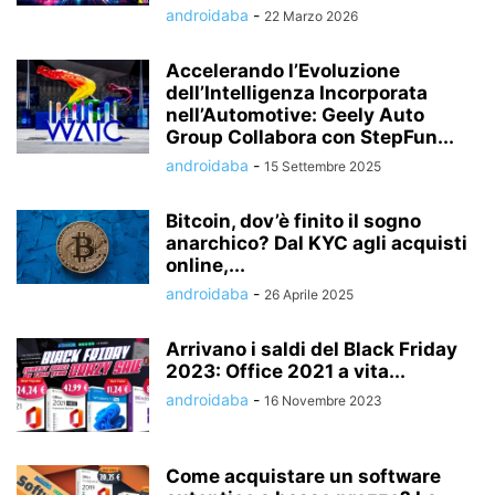
androidaba
-
22 Marzo 2026
Accelerando l’Evoluzione
dell’Intelligenza Incorporata
nell’Automotive: Geely Auto
Group Collabora con StepFun...
androidaba
-
15 Settembre 2025
Bitcoin, dov’è finito il sogno
anarchico? Dal KYC agli acquisti
online,...
androidaba
-
26 Aprile 2025
Arrivano i saldi del Black Friday
2023: Office 2021 a vita...
androidaba
-
16 Novembre 2023
Come acquistare un software