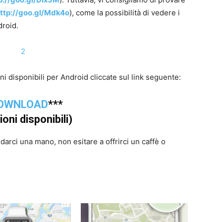
ttp://goo.gl/Mdk4o
), come la possibilità di vedere i
droid.
i disponibili per Android cliccate sul link seguente:
OWNLOAD
***
ioni disponibili)
a darci una mano, non esitare a offrirci un caffè o