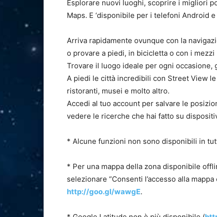
Esplorare nuovi luoghi, scoprire i migliori 
Maps. E ‘disponibile per i telefoni Android 
Arriva rapidamente ovunque con la navigazio
o provare a piedi, in bicicletta o con i mezzi 
Trovare il luogo ideale per ogni occasione, gr
A piedi le città incredibili con Street View l
ristoranti, musei e molto altro.
Accedi al tuo account per salvare le posizio
vedere le ricerche che hai fatto su dispositiv
* Alcune funzioni non sono disponibili in tutt
* Per una mappa della zona disponibile offlin
selezionare “Consenti l’accesso alla mappa of
http://goo.gl/wawgE
.
* Google Latitude non è più disponibile (
htt