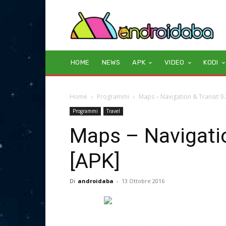
HOME
NEWS
APK
VIDEO
KODI
Home
Programmi
Maps – Navigation & Transit 9.
Programmi
Travel
Maps – Navigatio
[APK]
Di
androidaba
-
13 Ottobre 2016