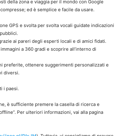
posti della zona e viaggia per il mondo con Google
e compresse; ed è semplice e facile da usare.
ne GPS e svolta per svolta vocali guidate indicazioni
pubblici.
azie ai pareri degli esperti locali e di amici fidati.
e immagini a 360 gradi e scoprire all’interno di
ni preferite, ottenere suggerimenti personalizzati e
i diversi.
i i paesi.
e, è sufficiente premere la casella di ricerca e
fline”. Per ulteriori informazioni, vai alla pagina
p://goo.gl/DIxJM
). Tuttavia, vi consigliamo di provare