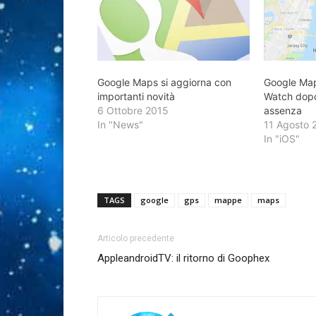
Google Maps si aggiorna con
Google Map
importanti novità
Watch dopo
6 Ottobre 2015
assenza
In "News"
11 Agosto 
In "iOS"
TAGS
google
gps
mappe
maps
Articolo precedente
AppleandroidTV: il ritorno di Goophex