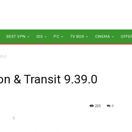
BEST VPN
IOS
PC
TV BOX
CINEMA
OFFE
39.0
n & Transit 9.39.0
225
0