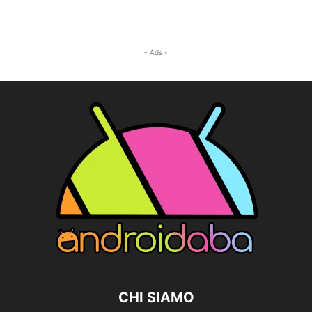
- Ads -
CHI SIAMO