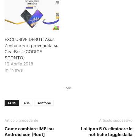
EXCLUSIVE DEBUT: Asus
Zenfone 5 in prevendita su
GearBest (CODICE
SCONTO)
19 Aprile 2018
In "News"
- Ads -
TAGS
aus
senfone
Articolo precedente
Articolo successivo
Come cambiare IMEI su
Lollipop 5.0: eliminare le
Android con [Root]
notifiche toggle dalla