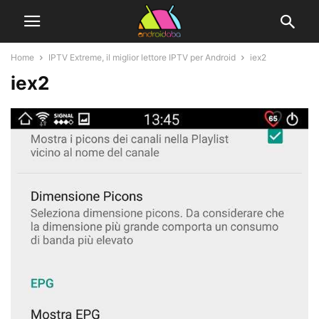
Home
IPTV Extreme, il miglior lettore IPTV per Android
iex2
iex2