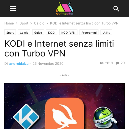
Home
Sport
Calcio
KODI e Internet senza limiti con Turbo VPN
Sport
Calcio
Guide
KODI
KODI VPN
Programmi
Utility
KODI e Internet senza limiti
Video Tutorial
con Turbo VPN
2619
29
Di
androidaba
-
26 Novembre 2020
- Ads -