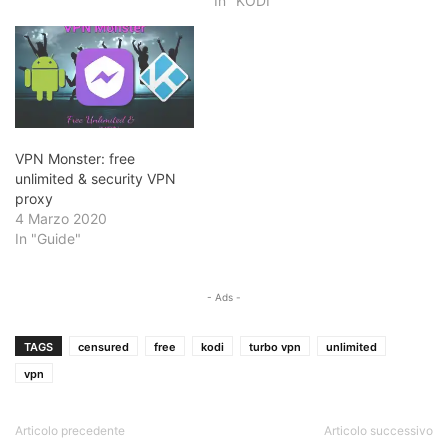
In "KODI"
VPN Monster: free
unlimited & security VPN
proxy
4 Marzo 2020
In "Guide"
- Ads -
TAGS
censured
free
kodi
turbo vpn
unlimited
vpn
Articolo precedente
Articolo successivo