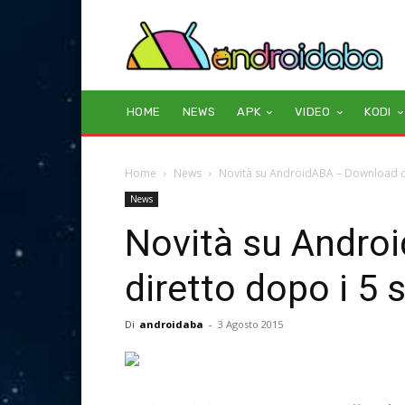
HOME
NEWS
APK
VIDEO
KODI
Home
News
Novità su AndroidABA – Download dir
News
Novità su Andro
diretto dopo i 5 
Di
androidaba
-
3 Agosto 2015