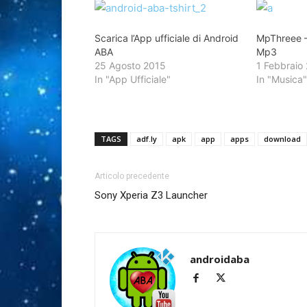
Scarica l’App ufficiale di Android
MpThreee 
ABA
Mp3
25 Agosto 2015
1 Febbraio
In "App Ufficiale"
In "Musica
TAGS
adf.ly
apk
app
apps
download
Articolo precedente
Sony Xperia Z3 Launcher
androidaba