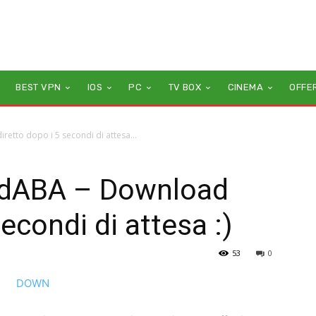
BEST VPN
IOS
PC
TV BOX
CINEMA
OFFE
etto dopo i 5 secondi di attesa...
idABA – Download
secondi di attesa :)
53
0