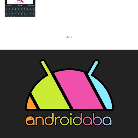
- Ads -