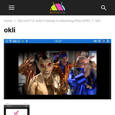
Home
OkLiveTV 2: tutto il mondo in streaming (Sito+APK)
okli
okli