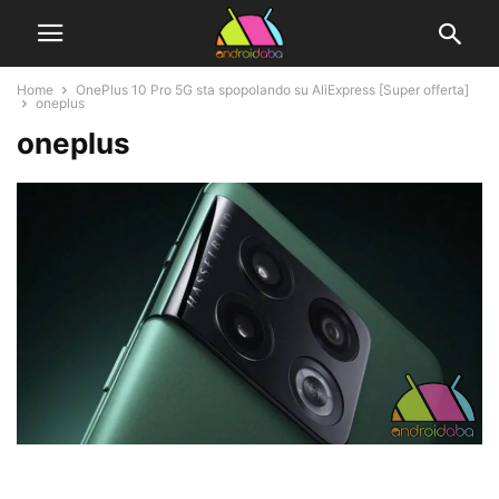
Home
OnePlus 10 Pro 5G sta spopolando su AliExpress [Super offerta]
oneplus
oneplus