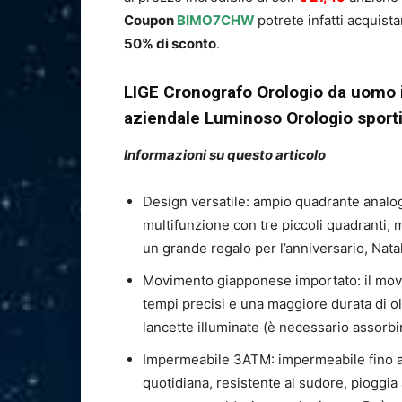
Coupon
BIMO7CHW
potrete infatti acquis
50% di sconto
.
LIGE Cronografo Orologio da uomo i
aziendale Luminoso Orologio sport
Informazioni su questo articolo
Design versatile: ampio quadrante analog
multifunzione con tre piccoli quadranti, m
un grande regalo per l’anniversario, Natal
Movimento giapponese importato: il movi
tempi precisi e una maggiore durata di olt
lancette illuminate (è necessario assorbir
Impermeabile 3ATM: impermeabile fino a 3
quotidiana, resistente al sudore, pioggia