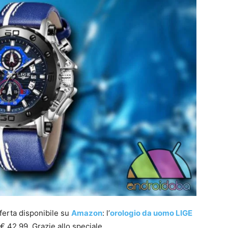
ferta disponibile su
Amazon
: l’
orologio da uomo LIGE
€ 42,99. Grazie allo speciale