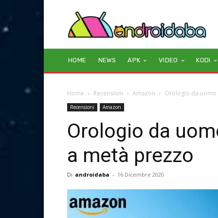
HOME
NEWS
APK
VIDEO
KODI
Home
Recensioni
Amazon
Orologio da uomo 
Recensioni
Amazon
Orologio da uom
a metà prezzo
Di
androidaba
-
16 Dicembre 2020