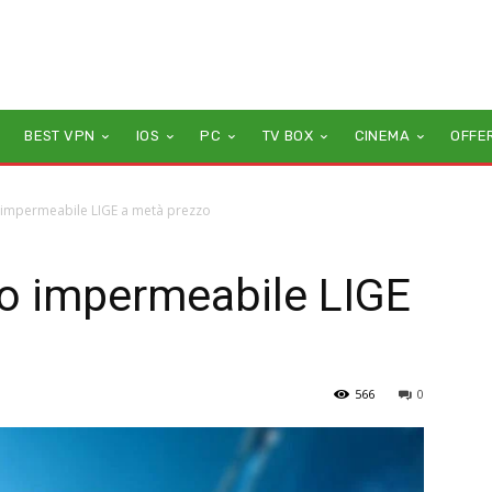
BEST VPN
IOS
PC
TV BOX
CINEMA
OFFE
impermeabile LIGE a metà prezzo
o impermeabile LIGE
566
0