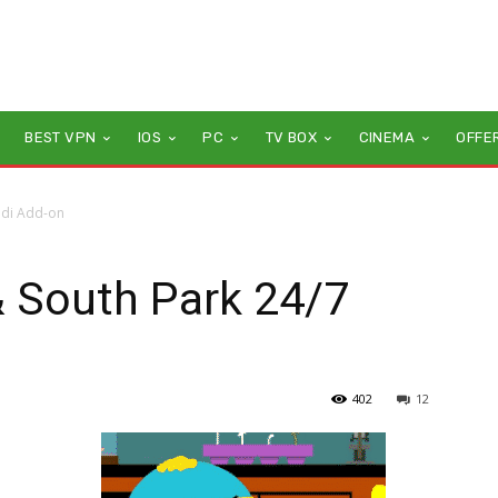
BEST VPN
IOS
PC
TV BOX
CINEMA
OFFE
odi Add-on
 South Park 24/7
402
12