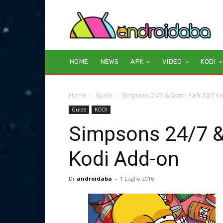
HOME
NEWS
APK
VIDEO
KODI
Home
Guide
Simpsons 24/7 & South Park 24/7 K
Guide
KODI
Simpsons 24/7 &
Kodi Add-on
Di
androidaba
-
1 Luglio 2016