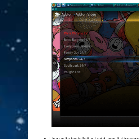
Una volta installati gli add-ons li ritrov