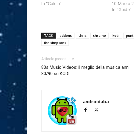
In "Calcio"
10 Marzo 
In "Guide"
TAGS
addons
chris
chrome
kodi
punt
the simpsons
Articolo precedente
80s Music Videos: il meglio della musica anni
80/90 su KODI
androidaba