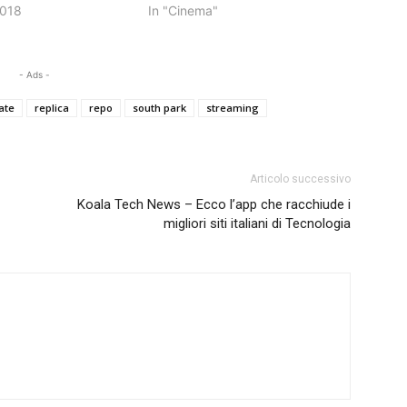
2018
In "Cinema"
- Ads -
ate
replica
repo
south park
streaming
Articolo successivo
Koala Tech News – Ecco l’app che racchiude i
migliori siti italiani di Tecnologia