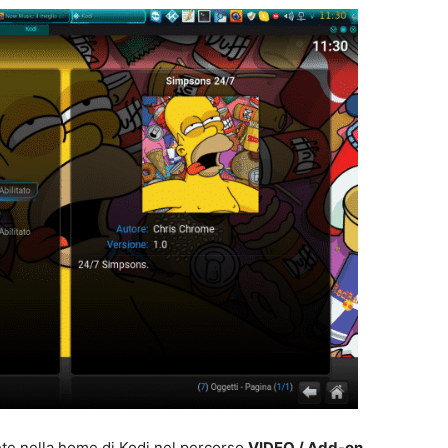
erete nella home di Kodi nel percorso
VIDEO / Add-on