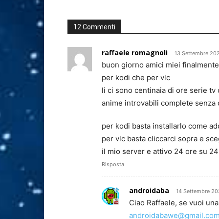
12 Commenti
raffaele romagnoli
13 Settembre 20
buon giorno amici miei finalmente
per kodi che per vlc
li ci sono centinaia di ore serie 
anime introvabili complete senza
per kodi basta installarlo come ad
per vlc basta cliccarci sopra e sce
il mio server e attivo 24 ore su 24
Risposta
androidaba
14 Settembre 20
Ciao Raffaele, se vuoi una 
androidabawe@gmail.co