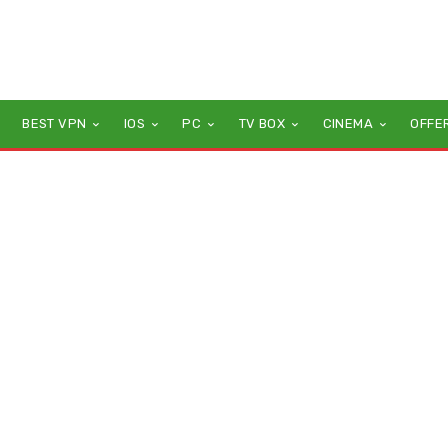
BEST VPN
IOS
PC
TV BOX
CINEMA
OFFE