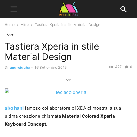
Home
Altro
Tastiera Xperia in stile Material Design
Altro
Tastiera Xperia in stile
Material Design
427
0
Di
androidaba
-
16 Settembre 2015
- Ads -
abo hani
famoso collaboratore di XDA ci mostra la sua
ultima creazione chiamata
Material Colored Xperia
Keyboard Concept
.