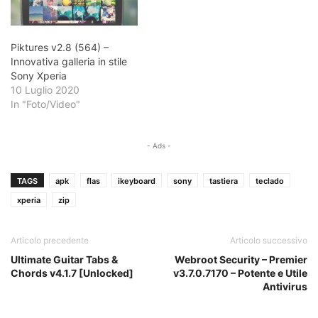
Piktures v2.8 (564) –
Innovativa galleria in stile
Sony Xperia
10 Luglio 2020
In "Foto/Video"
- Ads -
TAGS
apk
flas
ikeyboard
sony
tastiera
teclado
xperia
zip
Articolo precedente
Articolo successivo
Ultimate Guitar Tabs &
Webroot Security – Premier
Chords v4.1.7 [Unlocked]
v3.7.0.7170 – Potente e Utile
Antivirus