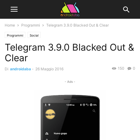
Home
Programmi
Telegram 3.9.0 Blacked Out & Clear
Programmi
Social
Telegram 3.9.0 Blacked Out &
Clear
150
0
Di
androidaba
-
26 Maggio 2016
- Ads -