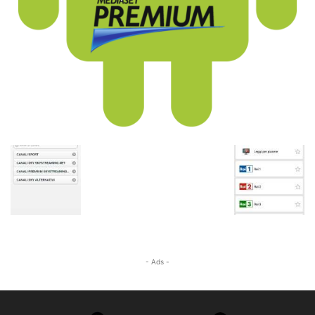
- Ads -