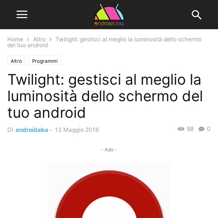
Home
Altro
Twilight: gestisci al meglio la luminosità dello schermo
del tuo android
Altro
Programmi
Twilight: gestisci al meglio la
luminosità dello schermo del
tuo android
88
0
Di
androidaba
-
13 Maggio 2016
- Ads -