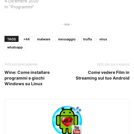
4 Dicembre 2020
In "Programmi"
- Ads -
TAGS
+44
malware
messaggio
truffa
virus
whatsapp
Articolo precedente
Articolo successivo
Wine: Come installare
Come vedere Film in
programmi e giochi
Streaming sul tuo Android
Windows su Linux