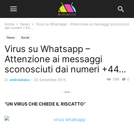
Home
News
Virus su Whatsapp – Attenzione ai messaggi sconosciuti
dai numeri +44…
News
Social
Virus su Whatsapp –
Attenzione ai messaggi
sconosciuti dai numeri +44…
398
0
Di
androidaba
-
23 Settembre 2015
- Ads -
“UN VIRUS CHE CHIEDE IL RISCATTO”