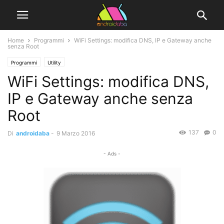
Home
Programmi
WiFi Settings: modifica DNS, IP e Gateway anche
senza Root
Programmi
Utility
WiFi Settings: modifica DNS,
IP e Gateway anche senza
Root
137
0
Di
androidaba
-
9 Marzo 2016
- Ads -