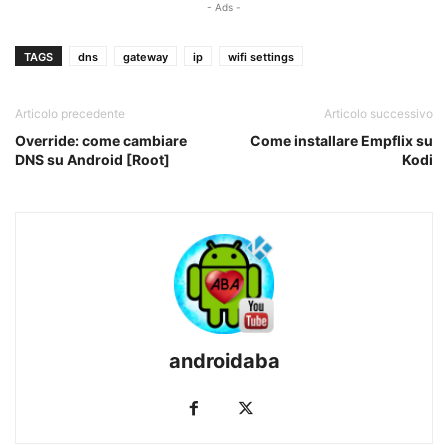
- Ads -
TAGS
dns
gateway
ip
wifi settings
Articolo precedente
Articolo successivo
Override: come cambiare
Come installare Empflix su
DNS su Android [Root]
Kodi
androidaba