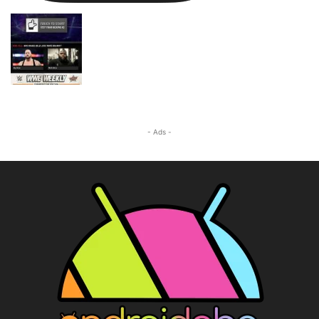
- Ads -