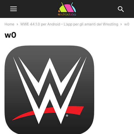
Home
WWE 44.1.0 per Android – L’app per gli amanti del Wrestling
w0
w0