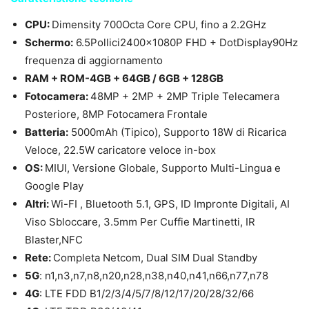
CPU:
Dimensity 700Octa Core CPU, fino a 2.2GHz
Schermo:
6.5Pollici2400x1080P FHD + DotDisplay90Hz
frequenza di aggiornamento
RAM + ROM-4GB + 64GB / 6GB + 128GB
Fotocamera:
48MP + 2MP + 2MP Triple Telecamera
Posteriore, 8MP Fotocamera Frontale
Batteria:
5000mAh (Tipico), Supporto 18W di Ricarica
Veloce, 22.5W caricatore veloce in-box
OS:
MIUI, Versione Globale, Supporto Multi-Lingua e
Google Play
Altri:
Wi-FI , Bluetooth 5.1, GPS, ID Impronte Digitali, AI
Viso Sbloccare, 3.5mm Per Cuffie Martinetti, IR
Blaster,NFC
Rete:
Completa Netcom, Dual SIM Dual Standby
5G
: n1,n3,n7,n8,n20,n28,n38,n40,n41,n66,n77,n78
4G
: LTE FDD B1/2/3/4/5/7/8/12/17/20/28/32/66