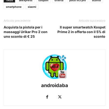
TAGS
aliexpress
coupon
offerta
poco m3 pro
sconto
smartphone
xiaomi
Articolo precedente
Articolo successivo
Acquista la pistola per i
Il super smartwatch Kospet
massaggi Urikar Pro 2 con
Prime 2 in offerta con il 5% di
uno sconto di € 25
sconto
androidaba