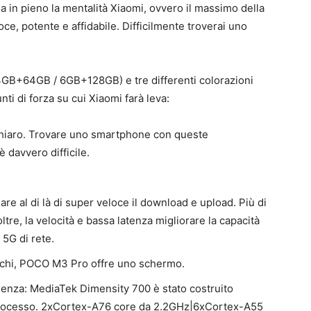
in pieno la mentalità Xiaomi, ovvero il massimo della
ce, potente e affidabile. Difficilmente troverai uno
4GB+64GB / 6GB+128GB) e tre differenti colorazioni
nti di forza su cui Xiaomi farà leva:
chiaro. Trovare uno smartphone con queste
è davvero difficile.
are al di là di super veloce il download e upload. Più di
oltre, la velocità e bassa latenza migliorare la capacità
5G di rete.
 occhi, POCO M3 Pro offre uno schermo.
cienza: MediaTek Dimensity 700 è stato costruito
i processo. 2xCortex-A76 core da 2.2GHz|6xCortex-A55