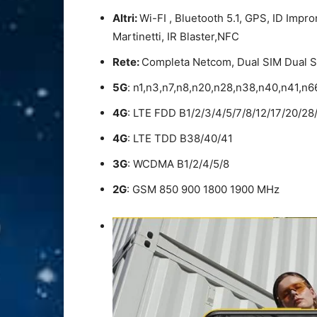
Altri:
Wi-FI , Bluetooth 5.1, GPS, ID Impro
Martinetti, IR Blaster,NFC
Rete:
Completa Netcom, Dual SIM Dual 
5G
: n1,n3,n7,n8,n20,n28,n38,n40,n41,n6
4G
: LTE FDD B1/2/3/4/5/7/8/12/17/20/28
4G
: LTE TDD B38/40/41
3G
: WCDMA B1/2/4/5/8
2G
: GSM 850 900 1800 1900 MHz