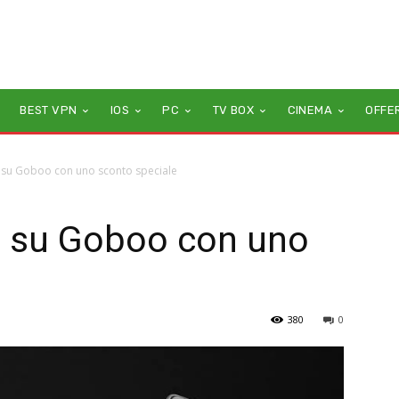
BEST VPN
IOS
PC
TV BOX
CINEMA
OFFE
su Goboo con uno sconto speciale
 su Goboo con uno
380
0