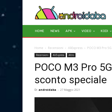
HOME
NEWS
APK
VIDEO
KODI
Home
Recensioni
AliExpress
POCO M3 Pro 5G 
Recensioni
AliExpress
Altro
POCO M3 Pro 5G
sconto speciale
Di
androidaba
-
27 Maggio 2021