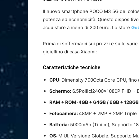
Il nuovo smartphone POCO M3 5G del coloss
potenza ed economicità. Questo dispositivo c
acquistare a meno di 200 euro. Lo store
Go
Prima di soffermarci sui prezzi e sulle var
gioiellino di casa Xiaomi:
Caratteristiche tecniche
CPU:
Dimensity 700Octa Core CPU, fino
Schermo:
6.5Pollici2400x1080P FHD + D
RAM + ROM-4GB + 64GB / 6GB + 128GB
Fotocamera:
48MP + 2MP + 2MP Triple T
Batteria:
5000mAh (Tipico), Supporto 18W
OS:
MIUI, Versione Globale, Supporto Mu