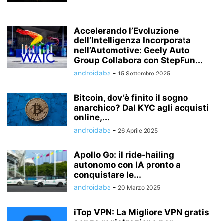
Accelerando l’Evoluzione
dell’Intelligenza Incorporata
nell’Automotive: Geely Auto
Group Collabora con StepFun...
androidaba
-
15 Settembre 2025
Bitcoin, dov’è finito il sogno
anarchico? Dal KYC agli acquisti
online,...
androidaba
-
26 Aprile 2025
Apollo Go: il ride-hailing
autonomo con IA pronto a
conquistare le...
androidaba
-
20 Marzo 2025
iTop VPN: La Migliore VPN gratis