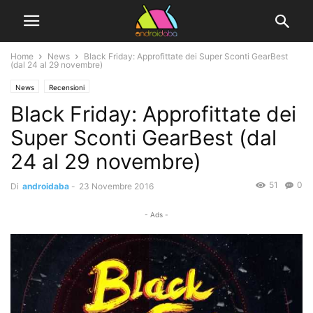
Home
News
Black Friday: Approfittate dei Super Sconti GearBest
(dal 24 al 29 novembre)
News
Recensioni
Black Friday: Approfittate dei
Super Sconti GearBest (dal
24 al 29 novembre)
51
0
Di
androidaba
-
23 Novembre 2016
- Ads -