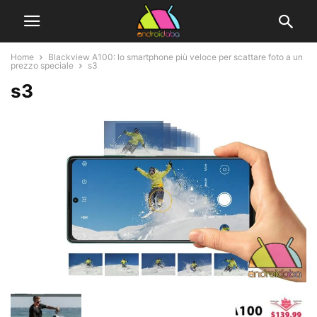
Home
Blackview A100: lo smartphone più veloce per scattare foto a un
prezzo speciale
s3
s3