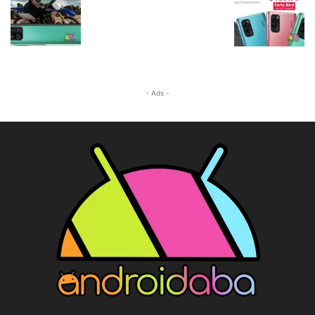
- Ads -