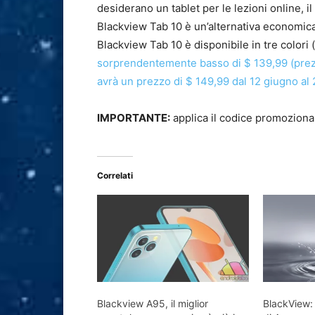
desiderano un tablet per le lezioni online, il
Blackview Tab 10 è un’alternativa economica
Blackview Tab 10 è disponibile in tre colori 
sorprendentemente basso di $ 139,99 (prezzo
avrà un prezzo di $ 149,99 dal 12 giugno al
IMPORTANTE:
applica il codice promozion
Correlati
Blackview A95, il miglior
BlackView: 