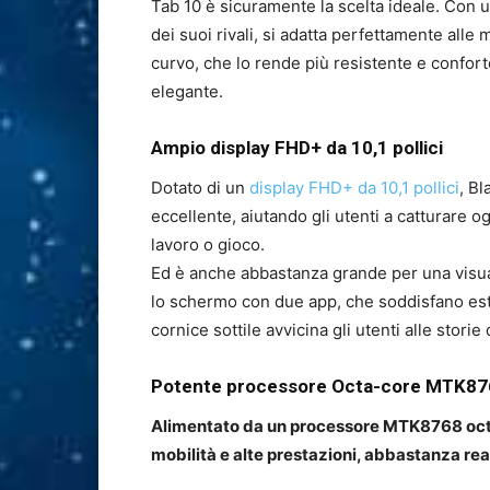
Tab 10 è sicuramente la scelta ideale. Con 
dei suoi rivali, si adatta perfettamente alle 
curvo, che lo rende più resistente e confor
elegante.
Ampio display FHD+ da 10,1 pollici
Dotato di un
display FHD+ da 10,1 pollici
, Bl
eccellente, aiutando gli utenti a catturare og
lavoro o gioco.
Ed è anche abbastanza grande per una visual
lo schermo con due app, che soddisfano estre
cornice sottile avvicina gli utenti alle stori
Potente processore Octa-core MTK87
Alimentato da un processore MTK8768 octa
mobilità e alte prestazioni, abbastanza reat