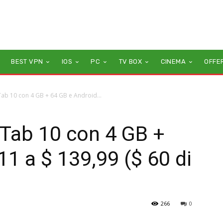
BEST VPN
IOS
PC
TV BOX
CINEMA
OFFE
Tab 10 con 4 GB + 64 GB e Android...
 Tab 10 con 4 GB +
11 a $ 139,99 ($ 60 di
266
0