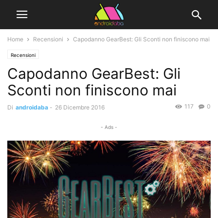
Home
Recensioni
Capodanno GearBest: Gli Sconti non finiscono mai
Recensioni
Capodanno GearBest: Gli
Sconti non finiscono mai
117
0
Di
androidaba
-
26 Dicembre 2016
- Ads -