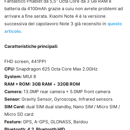
Fantastico Phablet da 5,5” Octa Core da 3 GB RAM e
batteria da 4100mAh grazie a cuiu non avrete problemi ad
arrivare a fine serata. Xiaomi Note 4 è la versione
successiva del capolavoro Note 3 già recensito in
questo
articolo
.
Caratteristiche principali:
FHD screen, 441PPI
CPU:
Snapdragon 625 Octa Core Max 2.0GHz
System:
MIUI 8
RAM + ROM:
3GB RAM
+
32GB ROM
Camera:
13.0MP rear camera + 5.0MP front camera
Sensor:
Gravity Sensor, Gyroscope, Infrared sensors
SIM Card:
dual SIM dual standby, Nano SIM / Micro SIM /
Micro SD card
Feature:
GPS, A-GPS, GLONASS, Beidou
Bluetooth:
4.2, Bluetooth HID