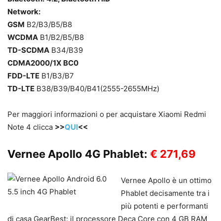
Network:
GSM
B2/B3/B5/B8
WCDMA
B1/B2/B5/B8
TD-SCDMA
B34/B39
CDMA2000/1X BC0
FDD-LTE
B1/B3/B7
TD-LTE
B38/B39/B40/B41(2555-2655MHz)
Per maggiori informazioni o per acquistare Xiaomi Redmi
Note 4 clicca
>>
QUI
<<
Vernee Apollo 4G Phablet:
€ 271,69
Vernee Apollo è un ottimo
Phablet decisamente tra i
più potenti e performanti
di casa GearBest: il processore Deca Core con 4 GB RAM