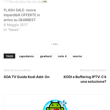
FLASH SALE: nuove
imperdibili OFFERTE in
arrivo su GEARBEST
9 Maggio 2017
In "News"
- Ads -
TAGS
capodanno
gearbest
note 4
veerne
Articolo precedente
Articolo successivo
SOA TV Guide Kodi Add-On
KODI e Buffering IPTV: C’è
una soluzione?