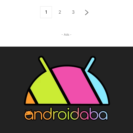
1
2
3
- Ads -