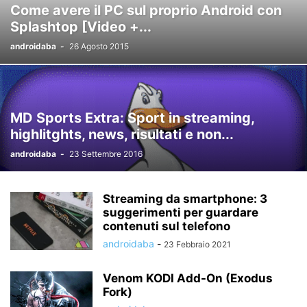
Come avere il PC sul proprio Android con
Splashtop [Video +...
androidaba
-
26 Agosto 2015
MD Sports Extra: Sport in streaming,
highlitghts, news, risultati e non...
androidaba
-
23 Settembre 2016
Streaming da smartphone: 3
suggerimenti per guardare
contenuti sul telefono
androidaba
-
23 Febbraio 2021
Venom KODI Add-On (Exodus
Fork)