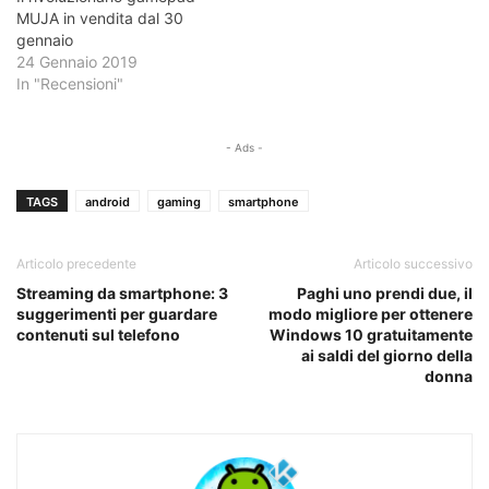
MUJA in vendita dal 30
gennaio
24 Gennaio 2019
In "Recensioni"
- Ads -
TAGS
android
gaming
smartphone
Articolo precedente
Articolo successivo
Streaming da smartphone: 3
Paghi uno prendi due, il
suggerimenti per guardare
modo migliore per ottenere
contenuti sul telefono
Windows 10 gratuitamente
ai saldi del giorno della
donna