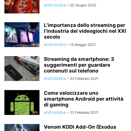
androidaba
-
20 Giugno 2022
L’importanza dello streaming per
l’industria dei videogiochi nel XXI
secolo
androidaba
-
15 Maggio 2021
Streaming da smartphone: 3
suggerimenti per guardare
contenuti sul telefono
androidaba
-
23 Febbraio 2021
Come velocizzare uno
smartphone Android per attività
di gaming
androidaba
-
23 Febbraio 2021
Venom KODI Add-On (Exodus