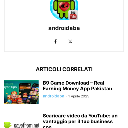
androidaba
ARTICOLI CORRELATI
B9 Game Download – Real
Earning Money App Pakistan
androidaba
-
1 Aprile 2025
Scaricare video da YouTube: un
vantaggio per il tuo business
con...