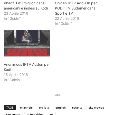
Khaoz TV: i migliori canali
Golden IPTV Add-On per
americani e inglesi su Kodi
KODI: TV Sudamericana,
23 Aprile 2016
Sport e TV
In "Guide"
22 Aprile 2016
In "Guide"
Anonimous IPTV Addon per
Kodi
15 Aprile 2016
In "Calcio"
- Ads -
TAGS
channels
clu iptv
english
satanta
sky movies
sky sports
tv television
uk