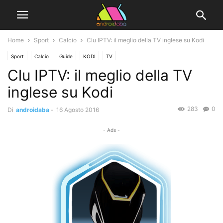
Home
Sport
Calcio
Clu IPTV: il meglio della TV inglese su Kodi
Sport
Calcio
Guide
KODI
TV
Clu IPTV: il meglio della TV
inglese su Kodi
283
0
Di
androidaba
-
16 Agosto 2016
- Ads -