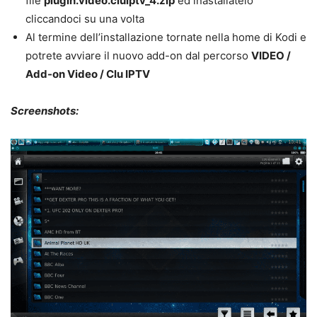
file
plugin.video.cluiptv_4.zip
ed inastallatelo
cliccandoci su una volta
Al termine dell’installazione tornate nella home di Kodi e
potrete avviare il nuovo add-on dal percorso
VIDEO /
Add-on Video / Clu IPTV
Screenshots: