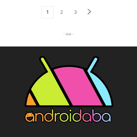
1
2
3
- Ads -