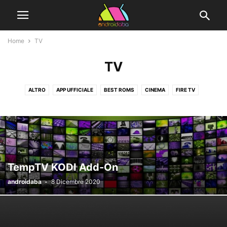
Home
TV
TV
ALTRO
APP UFFICIALE
BEST ROMS
CINEMA
FIRE TV
FOTO/VIDEO
GEEKBUYING
GIOCHI
GUIDE
ICON PACK
IOS
KODI
KODI VPN
LAUNCHER
MULTIMEDIA
MUSICA
NEWS
NOTE 2
NOTE 3
PC
PROGRAMMI
RECENSIONI
SAMSUNG
SISTEMA
SOCIAL
SPORT
TRAVEL
TV
TV BOX
UTILITY
VIDEO
VIDEO TUTORIAL
VPN
WELLNESS
TempTV KODI Add-On
androidaba
-
8 Dicembre 2020