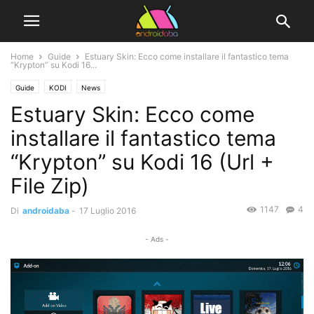
Home
Guide
Estuary Skin: Ecco come installare il fantastico tema
“Krypton” su Kodi 16...
Guide
KODI
News
Estuary Skin: Ecco come
installare il fantastico tema
“Krypton” su Kodi 16 (Url +
File Zip)
1147
4
Di
androidaba
-
17 Luglio 2016
- Ads -