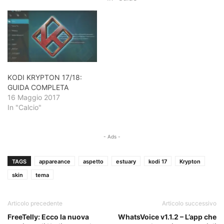
KODI KRYPTON 17/18:
GUIDA COMPLETA
16 Maggio 2017
In "Calcio"
- Ads -
TAGS
appareance
aspetto
estuary
kodi 17
Krypton
skin
tema
Articolo precedente
Articolo successivo
FreeTelly: Ecco la nuova
WhatsVoice v1.1.2 – L’app che