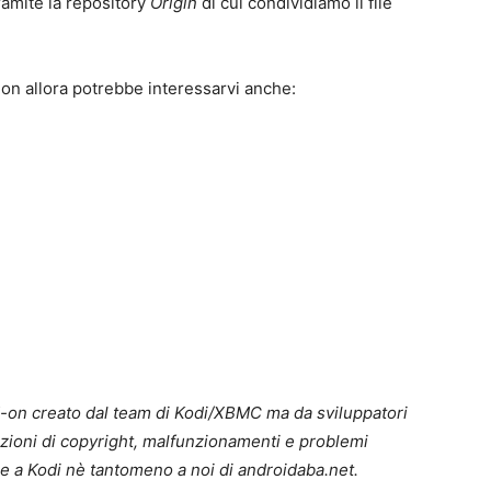
ramite la repository
Origin
di cui condividiamo il file
-on allora potrebbe interessarvi anche:
d-on creato dal team di Kodi/XBMC ma da sviluppatori
lazioni di copyright, malfunzionamenti e problemi
ire a Kodi nè tantomeno a noi di androidaba.net.