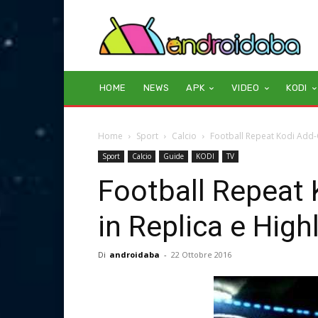
HOME
NEWS
APK
VIDEO
KODI
Home
Sport
Calcio
Football Repeat Kodi Add-On
Sport
Calcio
Guide
KODI
TV
Football Repeat 
in Replica e High
Di
androidaba
-
22 Ottobre 2016