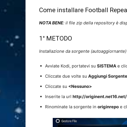
Come installare Football Repea
NOTA BENE
: il file zip della repository è d
1° METODO
Installazione da sorgente (autoaggiornante)
Avviate Kodi, portatevi su
SISTEMA
e cli
Cliccate due volte su
Aggiungi Sorgent
Cliccate su
<Nessuno>
Inserite la url
http://originent.net16.net
Rinominate la sorgente in
originrepo
e c