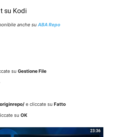
t su Kodi
isponibile anche su
ABA Repo
ccate su
Gestione File
e
/originrepo/
e cliccate su
Fatto
liccate su
OK