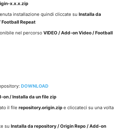
igin-x.x.x.zip
venuta installazione quindi cliccate su
Installa da
/ Football Repeat
ponibile nel percorso
VIDEO / Add-on Video / Football
repository:
DOWNLOAD
n / Installa da un file zip
to il file
repository.origin.zip
e cliccateci su una volta
ate su
Installa da repository / Origin Repo
/ Add-on