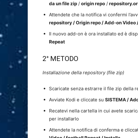
da un file zip
/
origin repo
/
repository.or
Attendete che la notifica vi confermi l’av
repository / Origin repo / Add-on Video 
Il nuovo add-on è ora installato ed è dis
Repeat
2° METODO
Installazione della repository (file zip)
Scaricate senza estrarre il file zip della 
Avviate Kodi e cliccate su
SISTEMA / Add-o
Recatevi nella cartella in cui avete scarica
per installarlo
Attendete la notifica di conferma e clicc
Video / football Repeat / Installa