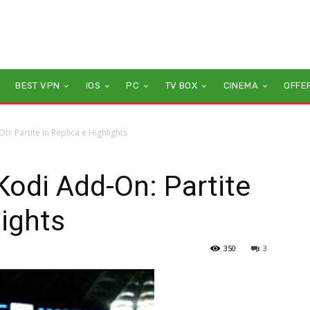
BEST VPN
IOS
PC
TV BOX
CINEMA
OFFE
: Partite in Replica e Highlights
Kodi Add-On: Partite
lights
350
3