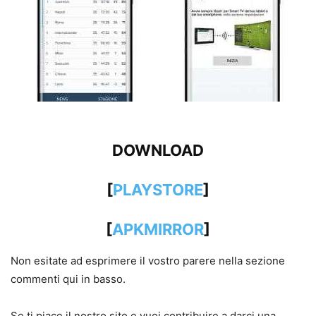
DOWNLOAD
[
PLAYSTORE
]
[
APKMIRROR
]
Non esitate ad esprimere il vostro parere nella sezione
commenti qui in basso.
Se ti piace il nostro sito e vuoi contribuire a darci una