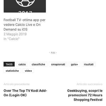
Football TV: ottima app per
vedere Calcio Live e On
Demand su iOS
2 Maggio 2019
In "Calcio"
- Ads -
TAGS
calcio
classifiche
cmapionati
gola+
risultati
statistiche
video
Articolo precedente
Articolo successivo
Over The Top TV Kodi Add-
Geekbuying, scopri le
On (Login OK)
promozioni 72 Hours
Shopping Festival