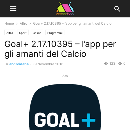
Home
Altro
Goal+ 2.17.10395 – l’app per gli amanti del Calcio
Altro
Sport
Calcio
Programmi
Goal+ 2.17.10395 – l’app per
gli amanti del Calcio
123
0
Di
androidaba
-
19 Novembre 2016
- Ads -