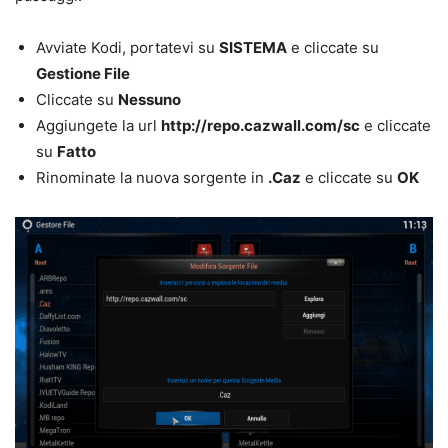
Avviate Kodi, portatevi su
SISTEMA
e cliccate su
Gestione File
Cliccate su
Nessuno
Aggiungete la url
http://repo.cazwall.com/sc
e cliccate
su
Fatto
Rinominate la nuova sorgente in
.Caz
e cliccate su
OK