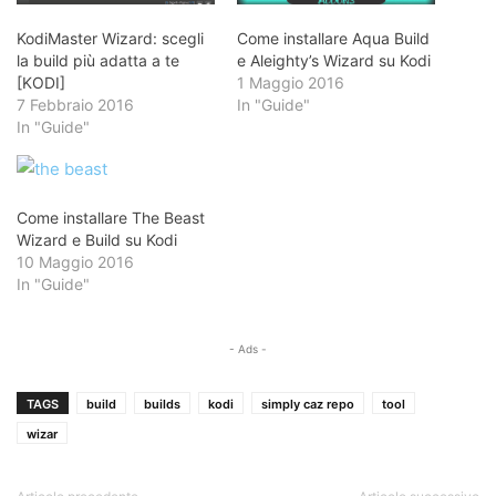
KodiMaster Wizard: scegli
Come installare Aqua Build
la build più adatta a te
e Aleighty’s Wizard su Kodi
[KODI]
1 Maggio 2016
7 Febbraio 2016
In "Guide"
In "Guide"
Come installare The Beast
Wizard e Build su Kodi
10 Maggio 2016
In "Guide"
- Ads -
TAGS
build
builds
kodi
simply caz repo
tool
wizar