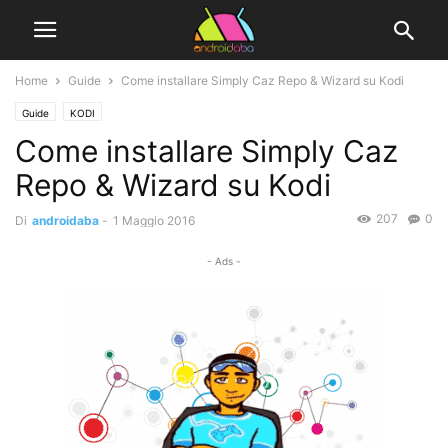
Home
Guide
Come installare Simply Caz Repo & Wizard su Kodi
Guide
KODI
Come installare Simply Caz
Repo & Wizard su Kodi
207
0
Di
androidaba
-
1 Maggio 2016
- Ads -