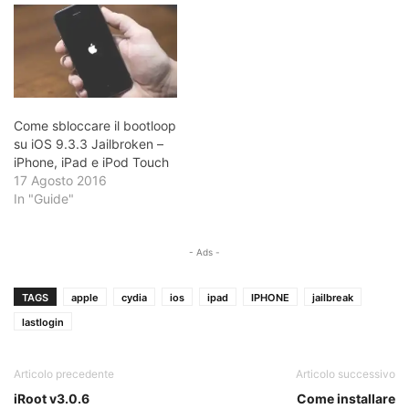
Come sbloccare il bootloop
su iOS 9.3.3 Jailbroken –
iPhone, iPad e iPod Touch
17 Agosto 2016
In "Guide"
- Ads -
TAGS
apple
cydia
ios
ipad
IPHONE
jailbreak
lastlogin
Articolo precedente
Articolo successivo
iRoot v3.0.6
Come installare