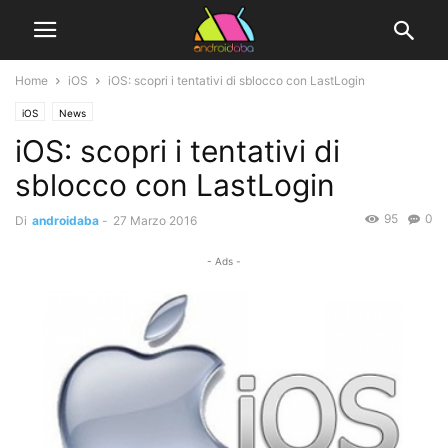
Home
iOS
iOS: scopri i tentativi di sblocco con LastLogin
iOS
News
iOS: scopri i tentativi di
sblocco con LastLogin
95
0
Di
androidaba
-
27 Marzo 2016
- Ads -