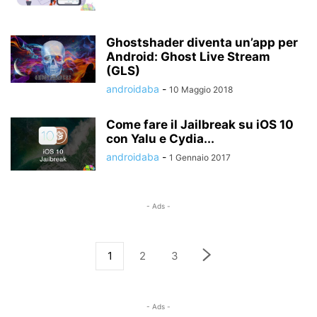
Ghostshader diventa un’app per
Android: Ghost Live Stream
(GLS)
androidaba
-
10 Maggio 2018
Come fare il Jailbreak su iOS 10
con Yalu e Cydia...
androidaba
-
1 Gennaio 2017
- Ads -
1
2
3
- Ads -