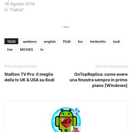
16 Agosto 2016
In "Calcio"
- Ads -
TAGS
asddons
english
FILM
fox
kmitechtv
kodi
live
MOVIES
tv
Articolo precedente
Articolo successivo
Stallion TV Pro: il meglio
OnTopReplica: come avere
della tv UK & USA su Kodi
una finestra sempre in primo
piano [Windows]