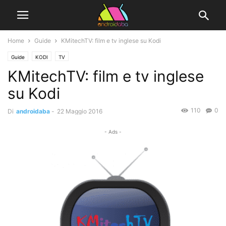
Home
Guide
KMitechTV: film e tv inglese su Kodi
Guide
KODI
TV
KMitechTV: film e tv inglese
su Kodi
110
0
Di
androidaba
-
22 Maggio 2016
- Ads -