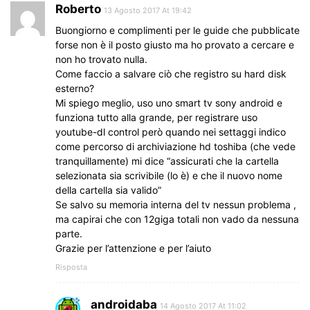
Roberto
13 Agosto 2017 At 19:42
Buongiorno e complimenti per le guide che pubblicate
forse non è il posto giusto ma ho provato a cercare e
non ho trovato nulla.
Come faccio a salvare ciò che registro su hard disk
esterno?
Mi spiego meglio, uso uno smart tv sony android e
funziona tutto alla grande, per registrare uso
youtube-dl control però quando nei settaggi indico
come percorso di archiviazione hd toshiba (che vede
tranquillamente) mi dice “assicurati che la cartella
selezionata sia scrivibile (lo è) e che il nuovo nome
della cartella sia valido”
Se salvo su memoria interna del tv nessun problema ,
ma capirai che con 12giga totali non vado da nessuna
parte.
Grazie per l’attenzione e per l’aiuto
Risposta
androidaba
14 Agosto 2017 At 11:02