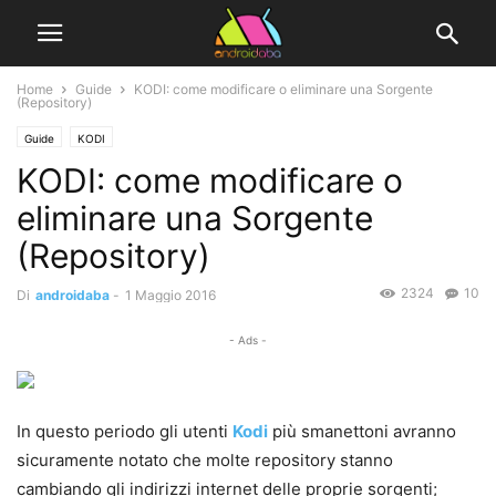
Home
Guide
KODI: come modificare o eliminare una Sorgente
(Repository)
Guide
KODI
KODI: come modificare o
eliminare una Sorgente
(Repository)
2324
10
Di
androidaba
-
1 Maggio 2016
- Ads -
In questo periodo gli utenti
Kodi
più smanettoni avranno
sicuramente notato che molte repository stanno
cambiando gli indirizzi internet delle proprie sorgenti;