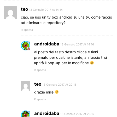
teo
13 Gennaio 2017 At 14:14
ciao, se uso un tv box android su una tv, come faccio
ad eliminare le repository?
Risposta
androidaba
13 Gennaio 2017 At 14:16
al posto del tasto destro clicca e tieni
premuto per qualche istante, al rilascio ti si
aprirà il pop-up per le modifiche
Risposta
teo
13 Gennaio 2017 At 22:15
grazie mille
Risposta
androidaba
13 Gennaio 2017 At 23:17