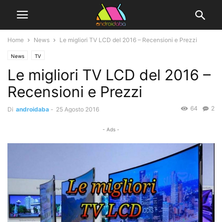
Home
News
Le migliori TV LCD del 2016 – Recensioni e Prezzi
News
TV
Le migliori TV LCD del 2016 –
Recensioni e Prezzi
64
2
Di
androidaba
-
25 Agosto 2016
- Ads -