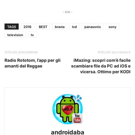
- Ads -
TAGS
2016
BEST
bravia
lcd
panasonic
sony
television
tv
Articolo precedente
Articolo successivo
Radio Rototom, l’app per gli
iMazing: scopri com’è facile
amanti del Reggae
scambiare file da PC ad iOS e
vicersa. Ottimo per KODI
androidaba