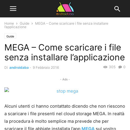
Home
Guide
MEGA – Come scaricare i file senza installare
l’applicazione
Guide
MEGA – Come scaricare i file
senza installare l’applicazione
305
0
Di
androidaba
-
9 Febbraio 2016
- Ads -
Alcuni utenti ci hanno contattato dicendo che non riescono
a scaricare i file presenti nel cloud storage MEGA. In realtà
la procedura è molto semplice ma prevede che per
scaricare il file abbiate installata l’app
MEGA
sul vostro